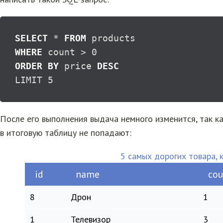
SELECT
*
FROM
WHERE
 count 
>
0
ORDER
BY
 price 
DESC
LIMIT 
5
После его выполнения выдача немного изменится, так к
в итоговую таблицу не попадают:
5 самых дорогих товара, 
id
name
cou
8
Дрон
1
1
Телевизор
3