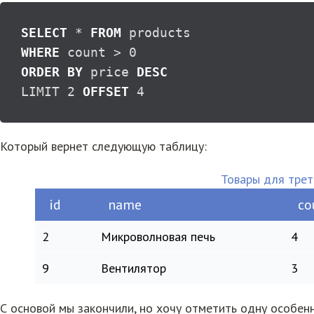
SELECT
*
FROM
WHERE
 count 
>
0
ORDER
BY
 price 
DESC
LIMIT 
2
OFFSET
4
Который вернет следующую таблицу:
Товары для трет
id
name
co
2
Микроволновая печь
4
9
Вентилятор
3
С основой мы закончили, но хочу отметить одну особен