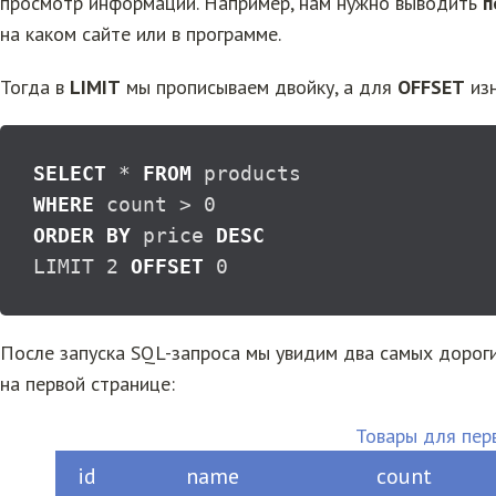
просмотр информации. Например, нам нужно выводить
п
на каком сайте или в программе.
Тогда в
LIMIT
мы прописываем двойку, а для
OFFSET
изн
SELECT
*
FROM
WHERE
 count 
>
0
ORDER
BY
 price 
DESC
LIMIT 
2
OFFSET
0
После запуска SQL-запроса мы увидим два самых дорог
на первой странице:
Товары для пер
id
name
count