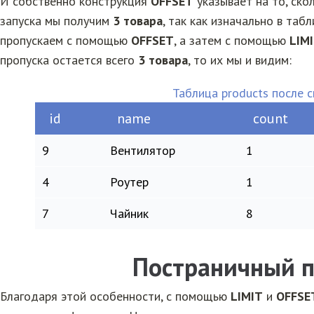
И собственно конструкция
OFFSET
указывает на то, ско
запуска мы получим
3 товара
, так как изначально в таб
пропускаем с помощью
OFFSET
, а затем с помощью
LIM
пропуска остается всего
3 товара
, то их мы и видим:
Таблица products после 
id
name
count
9
Вентилятор
1
4
Роутер
1
7
Чайник
8
Постраничный 
Благодаря этой особенности, с помощью
LIMIT
и
OFFSE