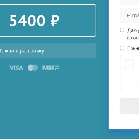
5400 ₽
Даю
в соо
Прин
ожно в рассрочку