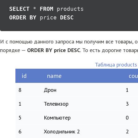
SELECT
*
FROM
ORDER
BY
 price 
DESC
И с помощью данного запроса мы получим все товары, 
порядке —
ORDER BY price DESC
. То есть дорогие товар
Таблица products
id
name
cou
8
Дрон
1
1
Телевизор
3
5
Компьютер
0
6
Холодильник 2
2