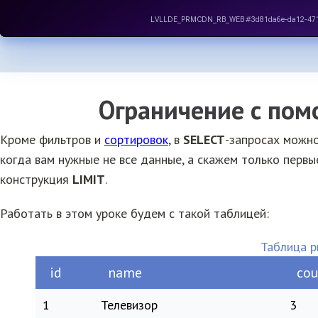
Ограничение с по
Кроме фильтров и
сортировок
, в
SELECT
-запросах можно
когда вам нужные не все данные, а скажем только первы
конструкция
LIMIT
.
Работать в этом уроке будем с такой таблицей:
Таблица p
id
name
cou
1
Телевизор
3