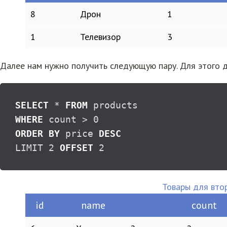
8
Дрон
1
1
Телевизор
3
Далее нам нужно получить следующую пару. Для этого д
SELECT
*
FROM
WHERE
 count 
>
0
ORDER
BY
 price 
DESC
LIMIT 
2
OFFSET
2
Товары для вто
id
name
count