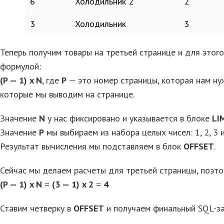
6
Холодильник 2
2
3
Холодильник
3
Теперь получим товары на третьей странице и для этог
формулой:
(P — 1) x N
, где
P
— это номер страницы, которая нам ну
которые мы выводим на странице.
Значение
N
у нас фиксировано и указывается в блоке
LI
Значение
P
мы выбираем из набора целых чисел: 1, 2, 3 и
Результат вычисления мы подставляем в блок
OFFSET
.
Сейчас мы делаем расчеты для третьей страницы, поэто
(P — 1) x N
=
(3 — 1) x 2
=
4
Ставим четверку в
OFFSET
и получаем финальный SQL-за