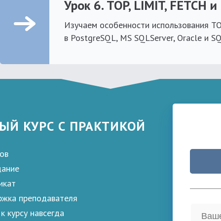
Урок 6. TOP, LIMIT, FETCH 
Изучаем особенности использования TO
в PostgreSQL, MS SQLServer, Oracle и SQ
ЫЙ КУРС С ПРАКТИКОЙ
ов
дание
икат
жка преподавателя
к курсу навсегда