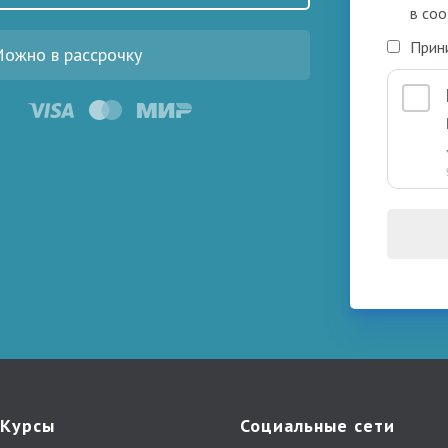
в соо
Прин
ожно в рассрочку
Курсы
Социальные сети