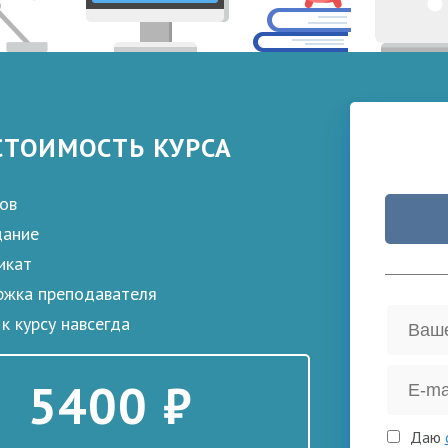
СТОИМОСТЬ КУРСА
ов
дание
икат
жка преподавателя
к курсу навсегда
5400 ₽
Даю