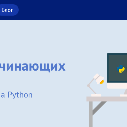
Блог
ачинающих
а Python