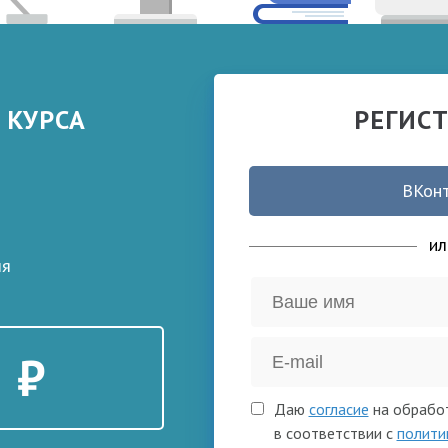
 КУРСА
РЕГИС
ВКон
ил
ля
 ₽
Даю
согласие
на обрабо
в соответствии с
полити