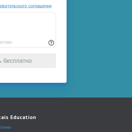
овательского соглашения
ь бесплатно
tais Education
пании