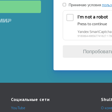
Принимаю условия
польз
Попробоват
Социальные сети
Shul
YouTube
О ком