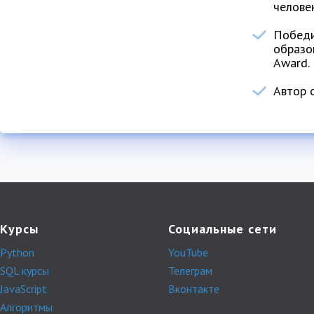
человек
Победи
образо
Award.
Автор с
Курсы
Социальные сети
Python
YouTube
SQL курсы
Телеграм
JavaScript
Вконтакте
Алгоритмы