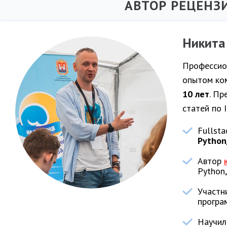
АВТОР РЕЦЕНЗ
Никита
Профессио
опытом ко
10 лет
. Пр
статей по I
Fullsta
Python
Автор
Python
Участн
програ
Научил