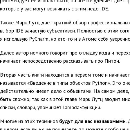
рекомендует её использовать, он всё же уделяет две с
которые у вас могут возникать с этим недо IDE.
Также Марк Лутц даёт краткий обзор профессиональных
выбор IDE зачастую субъективен. Полностью с этим сог
я использую PyCharm, но кто-то и в Атоме себя уверенно
Далее автор немного говорит про отладку кода и перехо
начинает непосредственно рассказывать про Питон.
Вторая часть книги находится в первом томе и начинает
называется «Введение в типы объектов Python». Это оче
действительно имеет дело с объектами. На самом деле,
быть сложно, так как в этой главе Марк Лутц вводит мн
списки, словари, упоминает lambda-функции.
Многие из этих терминов
будут для вас незнакомыми
.
в целом, если вы их не понимаете, то можете особо не н