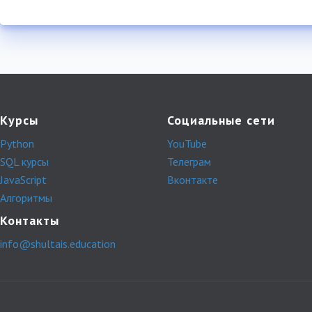
Курсы
Социальные сети
Python
YouTube
SQL курсы
Телеграм
JavaScript
Вконтакте
Алгоритмы
Контакты
info@shultais.education