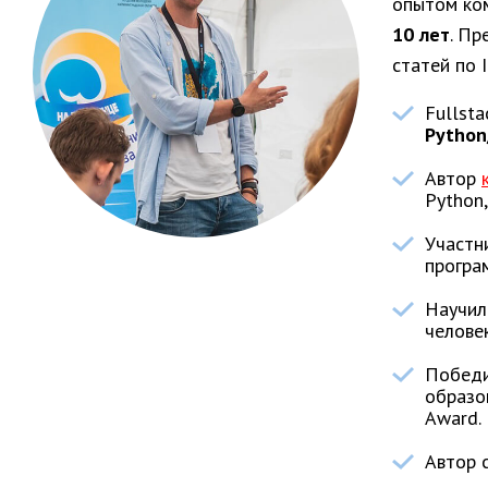
опытом ко
10 лет
. Пр
статей по I
Fullsta
Python
Автор
Python
Участн
програ
Научил
человек
Победи
образо
Award.
Автор с