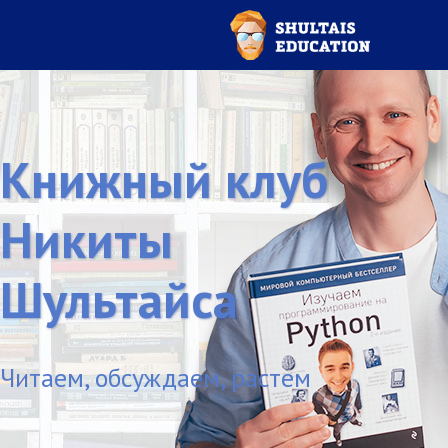
Книжный клуб
Никиты
Шультайса
Читаем, обсуждаем, растем