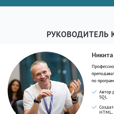
РУКОВОДИТЕЛЬ 
Никита
Профессио
преподават
по програм
Автор р
SQL
Создате
HTML, 