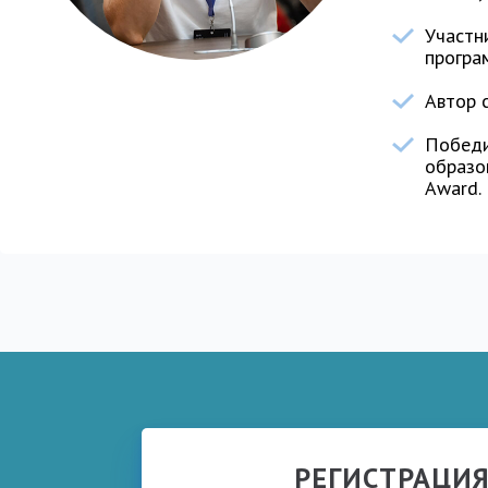
Участн
програ
Автор с
Победи
образо
Award.
РЕГИСТРАЦИ