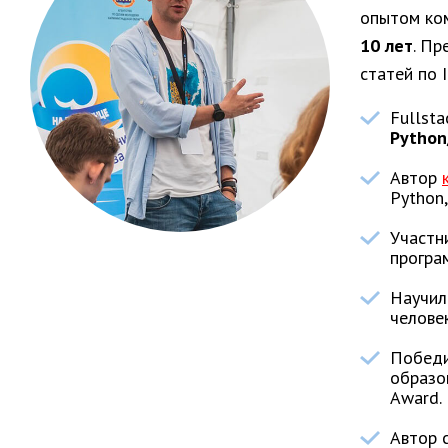
опытом ко
10 лет
. Пр
статей по I
Fullsta
Python
Автор
Python
Участн
програ
Научил
человек
Победи
образо
Award.
Автор с