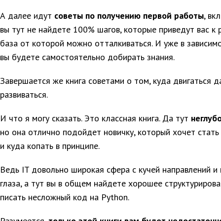
А далее идут
советы по получению первой работы
, вк
вы тут не найдете 100% шагов, которые приведут вас к 
база от которой можно отталкиваться. И уже в зависим
вы будете самостоятельно добирать знания.
Завершается же книга советами о том, куда двигаться да
развиваться.
И что я могу сказать. Это классная книга. Да тут
неглуб
но она отлично подойдет новичку, который хочет стать 
и куда копать в принципе.
Ведь IT довольно широкая сфера с кучей направлений и
глаза, а тут вы в общем найдете хорошее структурирова
писать несложный код на Python.
Разумеется,
только этой книги вам будет недостаточн