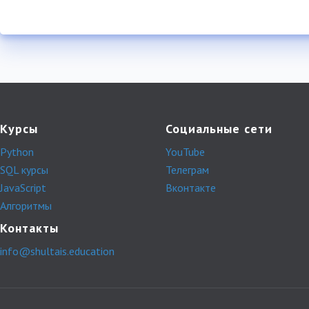
Курсы
Социальные сети
Python
YouTube
SQL курсы
Телеграм
JavaScript
Вконтакте
Алгоритмы
Контакты
info@shultais.education