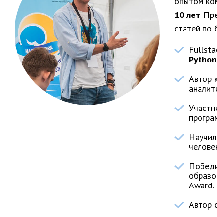
опытом ко
10 лет
. Пр
статей по 
Fullsta
Python
Автор 
аналит
Участн
програ
Научил
человек
Победи
образо
Award.
Автор с