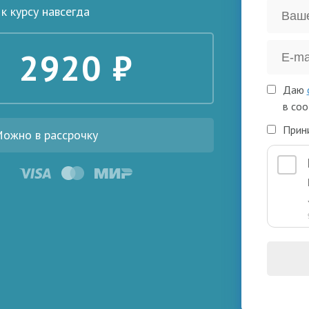
к курсу навсегда
2920 ₽
Даю
в соо
Прин
ожно в рассрочку