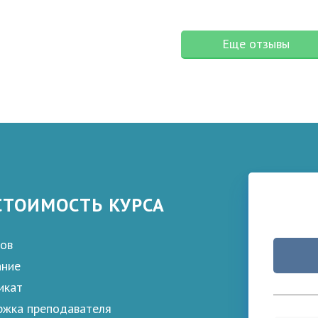
Еще отзывы
СТОИМОСТЬ КУРСА
ков
ание
икат
жка преподавателя