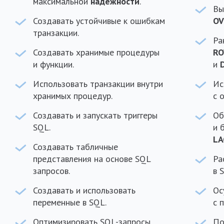
максимальной
надежности
.
Вы
Создавать устойчивые к ошибкам
OV
транзакции.
Ра
Создавать хранимые процедуры
RO
и функции.
и
Использовать транзакции внутри
Ис
хранимых процедур.
с 
Создавать и запускать триггеры
Об
SQL.
и 
LA
Создавать табличные
представления на основе SQL
Ра
запросов.
в 
Создавать и использовать
Ос
переменные в SQL.
с 
Оптимизировать SQL-запросы.
По