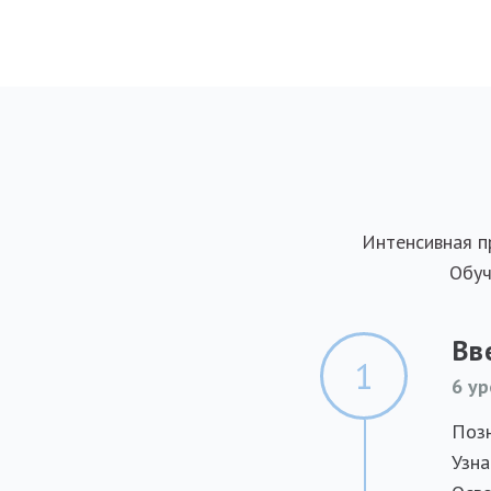
Интенсивная п
Обуч
Вв
1
6 ур
Позн
Узна