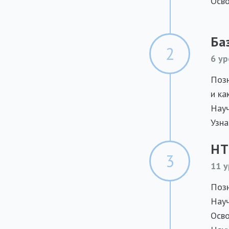
Осво
Ба
2
6 ур
Позн
и ка
Науч
Узна
HT
3
11 у
Позн
Науч
Осво