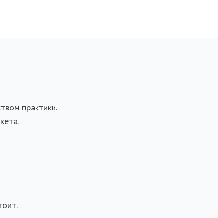
твом практики.
кета.
тоит.