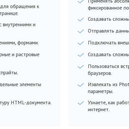
Применять абсолю
 для обращения к
фиксированное по
транице.
Создавать сложны
с внутренними и
Отправлять данны
ениями, формами.
Подключать внеш
рные и растровые
Создавать сложны
Пользоваться вс
спрайты.
браузеров.
тдельные элементы
Извлекать из Pho
параметры.
туру HTML-документа.
Узнаете, как рабо
интернет.